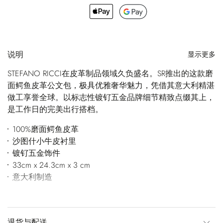
说明
显示更多
STEFANO RICCI在皮革制品领域久负盛名。SR推出的这款磨
面鳄鱼皮革公文包，极具优雅奢华魅力，凭借其意大利精湛
做工享誉全球。以标志性镀钌五金品牌细节精致点缀其上，
是工作日的完美出行搭档。
100%磨面鳄鱼皮革
沙图什小牛皮衬里
镀钌五金饰件
33cm x 24.3cm x 3 cm
意大利制造
退货与配送