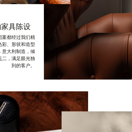
的家具陈设
和图案都经过我们精
色彩、形状和造型
% 意大利制造，倾
无二，满足眼光独
到的客户。