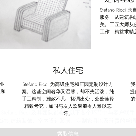
Stefano Ri
服务，从建筑构
美。工匠大师从
工作，精益求精
私人住宅
企业
Stefano Ricci 为高级住宅和庄园定制设计方
我
室和
案。这些空间奢华又温馨，却不失活泼，纯
提
手工精制，雅致不凡，格调出众，处处诠释
的
精致考究，如同与友人欢聚般令人难以忘
efano Ricci 及其团队都会在以下各个环节中与客
怀。
定制建筑装饰、室内设计装潢、定制家具以及珍贵的丝
索取信息