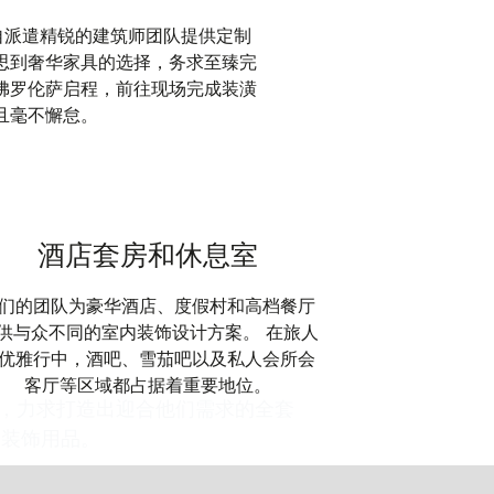
cci 亲自派遣精锐的建筑师团队提供定制
思到奢华家具的选择，务求至臻完
佛罗伦萨启程，前往现场完成装潢
且毫不懈怠。
酒店套房和休息室
们的团队为豪华酒店、度假村和高档餐厅
供与众不同的室内装饰设计方案。 在旅人
优雅行中，酒吧、雪茄吧以及私人会所会
客厅等区域都占据着重要地位。
户联手，力求打造出迎合他们需求的全套
绸装饰用品。