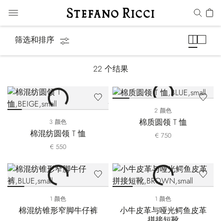
马术系列
筛选和排序
22
个结果
2 颜色
棉质圆领 T 恤
3 颜色
棉混纺圆领 T 恤
€ 750
€ 550
1 颜色
1 颜色
棉混纺锥形窄脚牛仔裤
小牛皮革与哑光鳄鱼皮革
拼接短靴