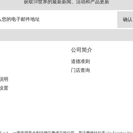
获取SR世界的最新新闻、活动和产品更新
入您的电子邮件地址
确认
公司简介
道德准则
门店查询
用说明
好设置
cci S.p.A. - 一家依据意大利法律注册成立的公司，其注册地址位于 Via Faentina No. 171, Fi