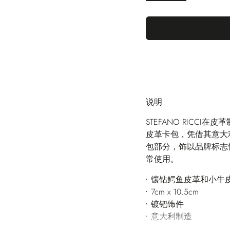
说明
STEFANO RICC
皮革卡包，凭借其意大
包部分，饰以品牌标志
常使用。
镶钻鳄鱼皮革和小牛
7cm x 10.5cm
镀钯饰件
意大利制造