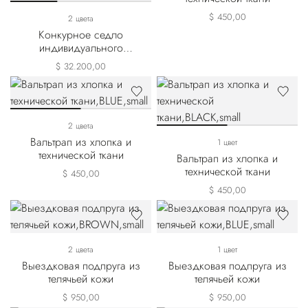
$ 450,00
2 цвета
Конкурное седло
индивидуального
изготовления из матовой
$ 32.200,00
крокодиловой кожи и
телячьей кожи выделки
нубук
2 цвета
Вальтрап из хлопка и
1 цвет
технической ткани
Вальтрап из хлопка и
технической ткани
$ 450,00
$ 450,00
2 цвета
1 цвет
Выездковая подпруга из
Выездковая подпруга из
телячьей кожи
телячьей кожи
$ 950,00
$ 950,00