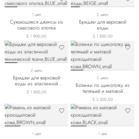
1 цвет
2 цвета
Сужающиеся джинсы из
Бриджи для верховой
смесового хлопка
езды
$ 1.900,00
$ 1.850,00
2 цвета
Бриджи для верховой
2 цвета
езды из эластичной
Ботинки по щиколотку из
технической ткани
телячьей и матовой
$ 1.850,00
крокодиловой кожи
$ 3.300,00
1 цвет
1 цвет