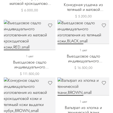
матовой крокодиловой
Конкурная уздечка из
кожи
телячьей и матовой
$ 6.000,00
крокодиловой кожи
$ 5.200,00
1 цвет
Выездковое седло
1 цвет
индивидуального
Выездковое седло
изготовления из телячьей
индивидуального
$ 16.500,00
кожи
изготовления из матовой
$ 111.500,00
крокодиловой кожи
1 цвет
Вальтрап из хлопка и
технической ткани