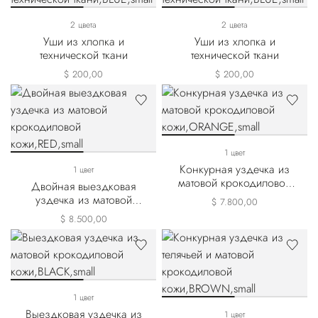
2 цвета
2 цвета
Уши из хлопка и
Уши из хлопка и
технической ткани
технической ткани
$ 200,00
$ 200,00
1 цвет
Конкурная уздечка из
1 цвет
матовой крокодиловой
Двойная выездковая
кожи
уздечка из матовой
$ 7.800,00
крокодиловой кожи
$ 8.500,00
1 цвет
Выездковая уздечка из
1 цвет