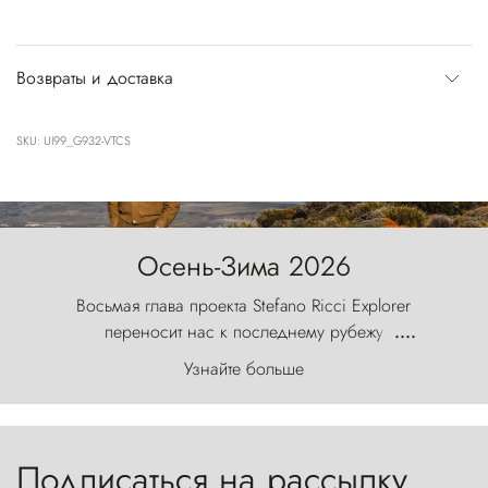
Возвраты и доставка
SKU: UI99_G932-VTCS
Осень-Зима 2026
Восьмая глава проекта Stefano Ricci Explorer
переносит нас к последнему рубежу
....
первозданного мира, где ветер с
Узнайте больше
первобытной яростью ваяет ландшафт, а пики
Торрес-дель-Пайне, словно каменные стражи,
бросают вызов небесам.
Подписаться на рассылку