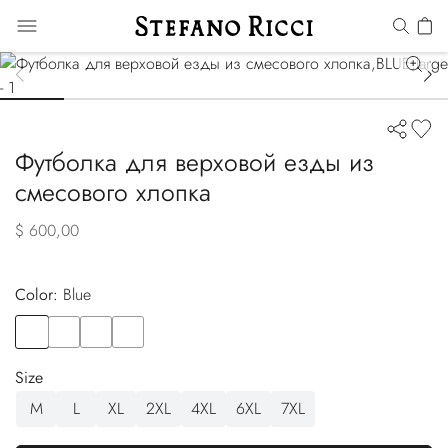
Футболка для верховой езды из
смесового хлопка
$ 600,00
Color:
blue
Color
BLUE
Color
BLACK
Color
WHITE
Color
BEIGE
Size
M
L
XL
2XL
4XL
6XL
7XL