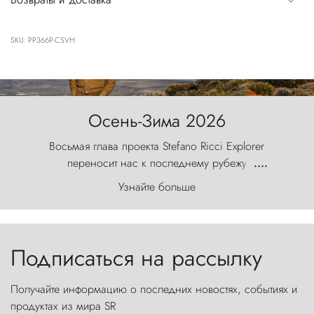
SKU: PP366P-CSVH
Осень-Зима 2026
Восьмая глава проекта Stefano Ricci Explorer
переносит нас к последнему рубежу
....
первозданного мира, где ветер с
Узнайте больше
первобытной яростью ваяет ландшафт, а пики
Торрес-дель-Пайне, словно каменные стражи,
бросают вызов небесам.
Подписаться на рассылку
Получайте информацию о последних новостях, событиях и
продуктах из мира SR