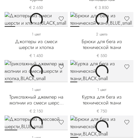
€ 2.650
€ 3.850
1 цвет
2 цвета
Джоггеры из смеси
Брюки для бега из
шерсти и хлопка
технической ткани
€ 1.450
€ 550
1 цвет
1 цвет
Трикотажный джемпер на
Куртка для бега из
молнии из смеси шерсти
технической ткани
и хлопка
€ 2.150
€ 750
1 цвет