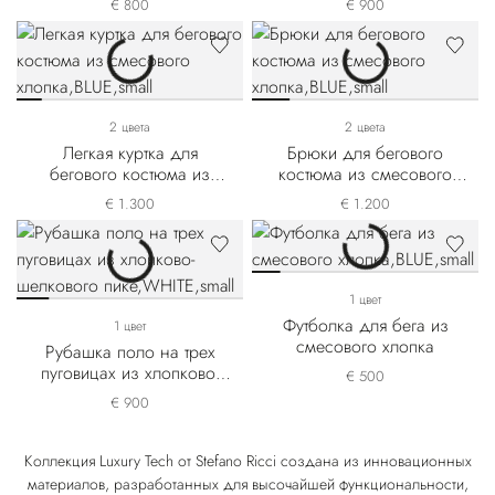
€ 800
€ 900
2 цвета
2 цвета
Легкая куртка для
Брюки для бегового
бегового костюма из
костюма из смесового
смесового хлопка
хлопка
€ 1.300
€ 1.200
1 цвет
Футболка для бега из
1 цвет
смесового хлопка
Рубашка поло на трех
пуговицах из хлопково-
€ 500
шелкового пике
€ 900
Коллекция Luxury Tech от Stefano Ricci создана из инновационных
материалов, разработанных для высочайшей функциональности,