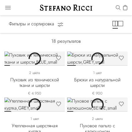
Luxury Tech
Фильтры и сортировка
18
результатов
2 цвета
1 цвет
Пуховик из технической
Брюки из натуральной
ткани и шерсти
шерсти
€ 4.950
€ 900
1 цвет
2 цвета
Утепленная шерстяная
Пуховое пальто с
куртка
капюшоном