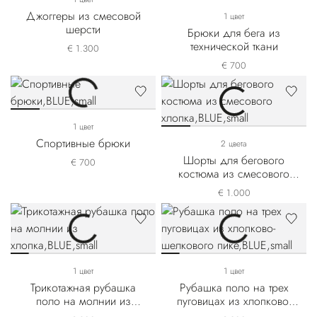
Джоггеры из смесовой
1 цвет
шерсти
Брюки для бега из
технической ткани
€ 1.300
€ 700
1 цвет
Спортивные брюки
2 цвета
Шорты для бегового
€ 700
костюма из смесового
хлопка
€ 1.000
1 цвет
1 цвет
Трикотажная рубашка
Рубашка поло на трех
поло на молнии из
пуговицах из хлопково-
хлопка
шелкового пике