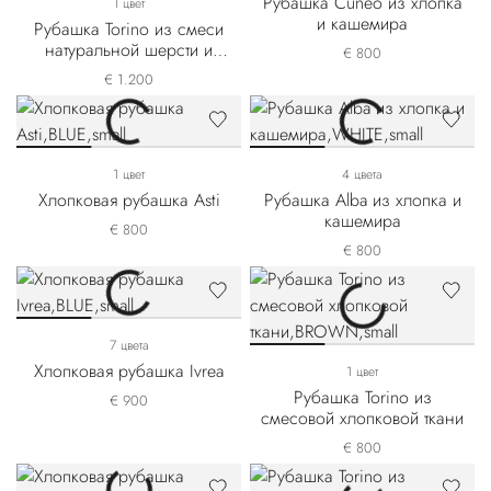
Рубашка Cuneo из хлопка
1 цвет
и кашемира
Рубашка Torino из смеси
натуральной шерсти и
€ 800
шелка
€ 1.200
1 цвет
4 цвета
Хлопковая рубашка Asti
Рубашка Alba из хлопка и
кашемира
€ 800
€ 800
7 цвета
Хлопковая рубашка Ivrea
1 цвет
Рубашка Torino из
€ 900
смесовой хлопковой ткани
€ 800