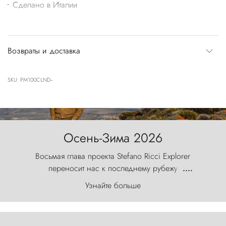
Сделано в Италии
Возвраты и доставка
SKU: PM100CLND--
Осень-Зима 2026
Восьмая глава проекта Stefano Ricci Explorer
переносит нас к последнему рубежу
....
первозданного мира, где ветер с
Узнайте больше
первобытной яростью ваяет ландшафт, а пики
Торрес-дель-Пайне, словно каменные стражи,
бросают вызов небесам.