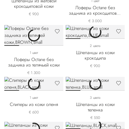
Шлепанцы из матовой
1 цвет
крокодиловой кожи
Лоферы Octane без
задника из крокодиловой
€ 900
кожи выделки нубук
€ 3.000
2 цвета
Шлепанцы из кожи
1 цвет
крокодила
Лоферы Octane без
задника из телячьей кожи
€ 900
€ 1.300
1 цвет
3 цвета
Слиперы из кожи оленя
Шлепанцы из кожи
теленка
€ 600
€ 550