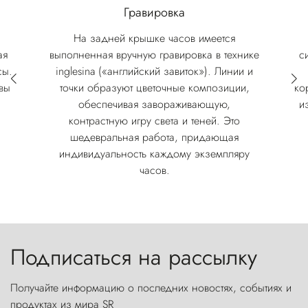
Гравировка
На задней крышке часов имеется
ая
выполненная вручную гравировка в технике
с
сы.
inglesina («английский завиток»). Линии и
вы
точки образуют цветочные композиции,
ко
обеспечивая завораживающую,
и
контрастную игру света и теней. Это
шедевральная работа, придающая
индивидуальность каждому экземпляру
часов.
Подписаться на рассылку
Получайте информацию о последних новостях, событиях и
продуктах из мира SR