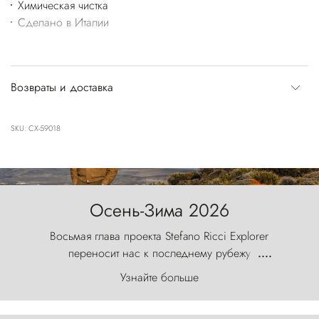
Химическая чистка
Сделано в Италии
Возвраты и доставка
SKU: CX-59018
Осень-Зима 2026
Восьмая глава проекта Stefano Ricci Explorer
переносит нас к последнему рубежу
....
первозданного мира, где ветер с
Узнайте больше
первобытной яростью ваяет ландшафт, а пики
Торрес-дель-Пайне, словно каменные стражи,