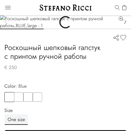
Роскошный шелковый галстук
с принтом ручной работы
€ 250
Color:
blue
Color
BLUE
Color
VIOLET
Color
BLUE
Color
YELLOW
Size
One size