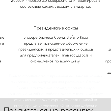
довести интерьер до совершенства и гарантировать
соответствие самым высоким стандартам.
Президентские офисы
ные
В сфере бизнеса бренд Stefano Ricci
в и
предлагает изысканное оформление
президентских и представительских офисов
э
для предпринимателей, глав государств и
в,
бизнесменов по всему миру.
пр
на
Будь то строительство с применением инновационных
технологий, реконструкция или рестайлинг, Стефано
Риччи и его команда создадут полноценную
концепцию дизайна, работая вместе с вами и для вас:
от уникальной архитектурной отделки и дизайна
интерьера до изготовленной на заказ мебели с
Подписаться на рассылку