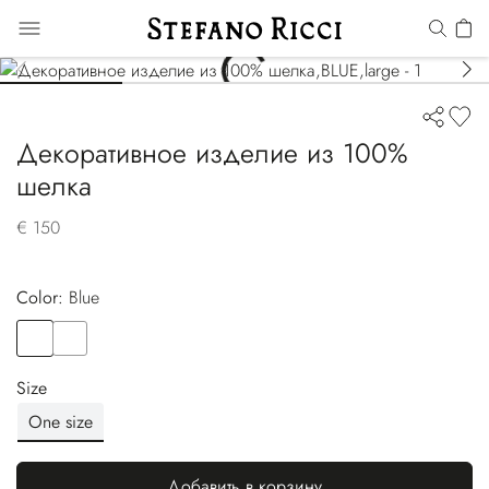
Декоративное изделие из 100%
шелка
€ 150
Color:
blue
Color
BLUE
Color
BLUE
Size
One size
Добавить в корзину