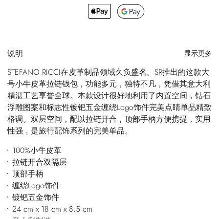
说明
显示更多
STEFANO RICCI在皮革制品领域久负盛名。SR推出的这款大
号小牛皮革拉链钱包，功能多元，独特不凡，凭借其意大利
精湛工艺享誉全球。本款设计很好地利用了内置空间，钻石
浮雕图案和标志性镀钯五金缠绕Logo饰件完美点睛单品精致
格调。双层空间，配以拉链开合，顶部手柄方便携提，实用
性强，是旅行配饰系列的完美单品。
100%小牛皮革
拉链开合双隔层
顶部手柄
缠绕Logo饰件
镀钯五金饰件
24 cm x 18 cm x 8.5 cm