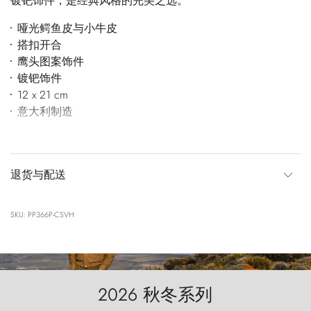
镀钯饰件，是经典风格的完美之选。
哑光鳄鱼皮与小牛皮
搭扣开合
鹰头图案饰件
镀钯饰件
12 x 21 cm
意大利制造
退货与配送
SKU: PP366P-CSVH
2026 秋冬系列