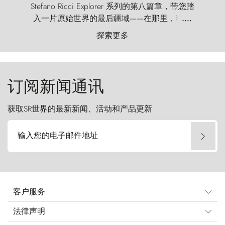
Stefano Ricci Explorer 系列的第八篇章，带您踏
入一片原始世界的最后疆域——在那里，狂风
....
以远古的怒号雕琢着自然，而百内塔（Torres
探索更多
del Paine）则宛如石砌的哨兵，傲然向苍穹发
起挑战。
订阅新闻通讯
获取SR世界的最新新闻、活动和产品更新
输入您的电子邮件地址
客户服务
法律声明