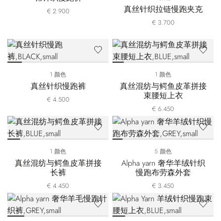
真丝针织拉链慢跑夹克
€ 2.900
€ 3.700
1 颜色
1 颜色
真丝针织慢跑裤
真丝混纺与鳄鱼皮革拼接
束腰短上衣
€ 4.500
€ 6.450
1 颜色
5 颜色
真丝混纺与鳄鱼皮革拼接
Alpha yarn 奢华羊绒针织
长裤
慢跑布劳森外套
€ 4.450
€ 3.450