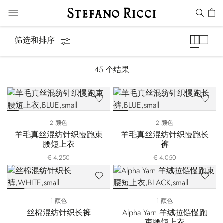
运动套装
筛选和排序
45
个结果
2 颜色
2 颜色
羊毛真丝混纺针织慢跑束
羊毛真丝混纺针织慢跑长
腰短上衣
裤
€ 4.250
€ 4.050
1 颜色
1 颜色
丝棉混纺针织长裤
Alpha Yarn 羊绒拉链慢跑
束腰短上衣