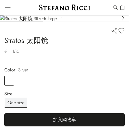
Stratos 太阳镜
€ 1.150
Color:
silver
Color
SILVER
Size
One size
加入购物车