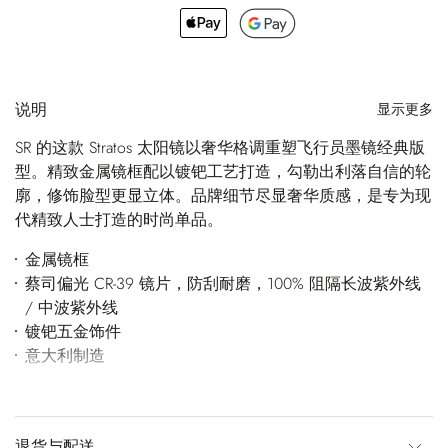
说明
显示更多
SR 的这款 Stratos 太阳镜以奢华格调重塑飞行员墨镜经典版
型。精致金属镜框配以镀钯工艺打造，勾勒出利落自信的轮
廓，修饰脸型更显立体。品牌细节尽显奢华质感，是专为现
代精致人士打造的时尚单品。
金属镜框
蔡司偏光 CR-39 镜片，防刮耐磨，100% 阻隔长波紫外线
/ 中波紫外线
镀钯五金饰件
意大利制造
退货与配送