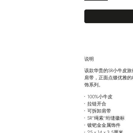
说明
该款华贵的SR小牛皮
肩带，正面点缀优雅的
饰系列。
100%小牛皮
拉链开合
可拆卸肩带
SR”绳索“绗缝徽标
镀钯金金属饰件
25 x 14 x 3.5厘米