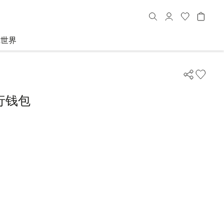
R世界
行钱包