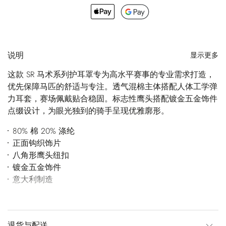
说明
显示更多
这款 SR 马术系列护耳罩专为高水平赛事的专业需求打造，
优先保障马匹的舒适与专注。透气混棉主体搭配人体工学弹
力耳套，赛场佩戴贴合稳固。标志性鹰头搭配镀金五金饰件
点缀设计，为眼光独到的骑手呈现优雅廓形。
80% 棉 20% 涤纶
正面钩织饰片
八角形鹰头纽扣
镀金五金饰件
意大利制造
退货与配送