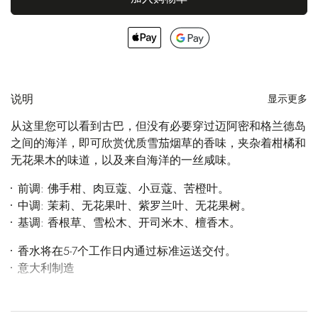
说明
显示更多
从这里您可以看到古巴，但没有必要穿过迈阿密和格兰德岛
之间的海洋，即可欣赏优质雪茄烟草的香味，夹杂着柑橘和
无花果木的味道，以及来自海洋的一丝咸味。
前调: 佛手柑、肉豆蔻、小豆蔻、苦橙叶。
中调: 茉莉、无花果叶、紫罗兰叶、无花果树。
基调: 香根草、雪松木、开司米木、檀香木。
香水将在5-7个工作日内通过标准运送交付。
意大利制造