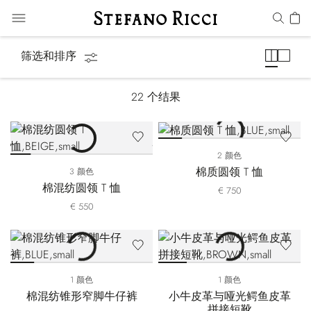
马术系列
筛选和排序
22
个结果
2 颜色
棉质圆领 T 恤
3 颜色
棉混纺圆领 T 恤
€ 750
€ 550
1 颜色
1 颜色
棉混纺锥形窄脚牛仔裤
小牛皮革与哑光鳄鱼皮革
拼接短靴