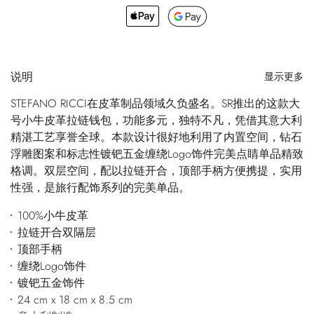
说明
显示更多
STEFANO RICCI在皮革制品领域久负盛名。SR推出的这款大
号小牛皮革拉链钱包，功能多元，独特不凡，凭借其意大利
精湛工艺享誉全球。本款设计很好地利用了内置空间，钻石
浮雕图案和标志性镀钯五金缠绕Logo饰件完美点睛单品精致
格调。双层空间，配以拉链开合，顶部手柄方便携提，实用
性强，是旅行配饰系列的完美单品。
100%小牛皮革
拉链开合双隔层
顶部手柄
缠绕Logo饰件
镀钯五金饰件
24 cm x 18 cm x 8.5 cm