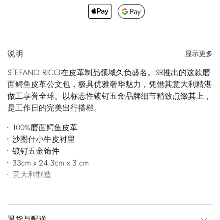
说明
显示更多
STEFANO RICCI在皮革制品领域久负盛名。SR推出的这款磨
面鳄鱼皮革公文包，极具优雅奢华魅力，凭借其意大利精湛
做工享誉全球。以标志性镀钌五金品牌细节精致点缀其上，
是工作日的完美出行搭档。
100%磨面鳄鱼皮革
沙图什小牛皮衬里
镀钌五金饰件
33cm x 24.3cm x 3 cm
意大利制造
退货与配送