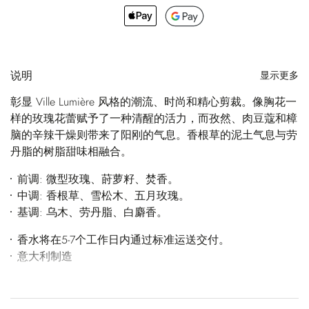
说明
显示更多
彰显 Ville Lumière 风格的潮流、时尚和精心剪裁。像胸花一
样的玫瑰花蕾赋予了一种清醒的活力，而孜然、肉豆蔻和樟
脑的辛辣干燥则带来了阳刚的气息。香根草的泥土气息与劳
丹脂的树脂甜味相融合。
前调: 微型玫瑰、莳萝籽、焚香。
中调: 香根草、雪松木、五月玫瑰。
基调: 乌木、劳丹脂、白麝香。
香水将在5-7个工作日内通过标准运送交付。
意大利制造