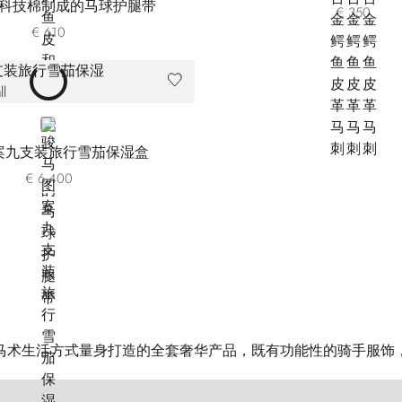
科技棉制成的马球护腿带
€ 350
€ 610
BROWN
案九支装旅行雪茄保湿盒
€ 6.400
马术生活方式量身打造的全套奢华产品，既有功能性的骑手服饰