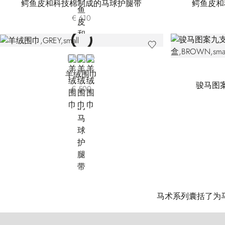
鳄鱼皮和科技棉制成的马球护腿带
鳄鱼皮和
€ 610
GREY
BLUE
BEIGE
羊绒围巾
骏马图
€ 500
马术系列囊括了为