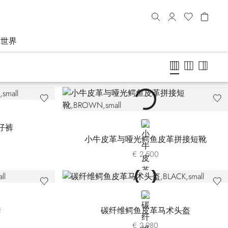
R世界
BROWN
仔裤
小牛皮革与哑光鳄鱼皮革拼接短靴
€ 2.500
BLACK
套
碳纤维鳄鱼皮革马术头盔
€ 2.980