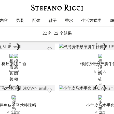
马术系列
内容
男装
配饰
鞋子
香水
生活方式类
S
22
的 22 个结果
BLUE
BLACK
BLUE
棉质圆领 T 恤
棉混纺锥形窄脚牛
€ 750
€ 1.450
BROWN
BROWN
鳄鱼皮革马术棒球帽
小羊皮马术手
€ 2.500
€ 780