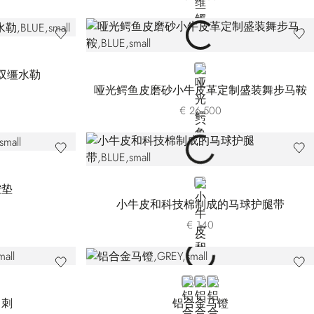
BLUE
双缰水勒
哑光鳄鱼皮磨砂小牛皮革定制盛装舞步马鞍
€ 26.500
BLUE
鞍垫
小牛皮和科技棉制成的马球护腿带
€ 140
GREY
BLACK
BROWN
马刺
铝合金马镫