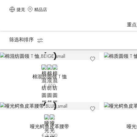
捷克
精品店
重点
筛选和排序
主页
生活方式类
马术系列
BEIGE
BLACK
WHITE
棉混纺圆领 T 恤
€ 550
BLUE
BROWN
哑光鳄鱼皮革腰带
哑光
€ 2.200