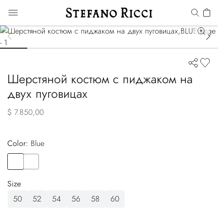
Шерстяной костюм с пиджаком на
двух пуговицах
$ 7.850,00
Color:
blue
Color
BLUE
Color
GREY
Size
50
52
54
56
58
60