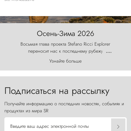
Осень-Зима 2026
Восьмая глава проекта Stefano Ricci Explorer
переносит нас к последнему рубежу
....
первозданного мира, где ветер с
Узнайте больше
первобытной яростью ваяет ландшафт, а пики
Торрес-дель-Пайне, словно каменные стражи,
бросают вызов небесам.
Подписаться на рассылку
Получайте информацию о последних новостях, событиях и
продуктах из мира SR
Введите ваш адрес электронной почты