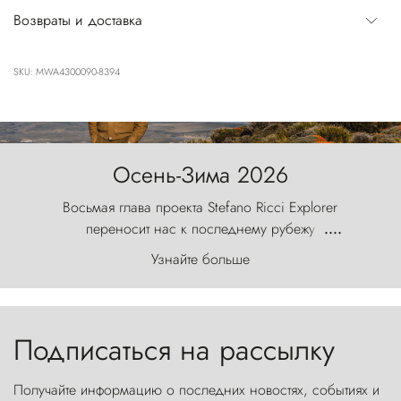
Возвраты и доставка
SKU: MWA4300090-8394
Осень-Зима 2026
Восьмая глава проекта Stefano Ricci Explorer
переносит нас к последнему рубежу
....
первозданного мира, где ветер с
Узнайте больше
первобытной яростью ваяет ландшафт, а пики
Торрес-дель-Пайне, словно каменные стражи,
бросают вызов небесам.
Подписаться на рассылку
Получайте информацию о последних новостях, событиях и