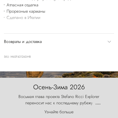
Атласная отделка
Прорезные карманы
Сделано в Италии
Возвраты и доставка
SKU: M6SF431260-HB
Осень-Зима 2026
Восьмая глава проекта Stefano Ricci Explorer
переносит нас к последнему рубежу
....
первозданного мира, где ветер с
Узнайте больше
первобытной яростью ваяет ландшафт, а пики