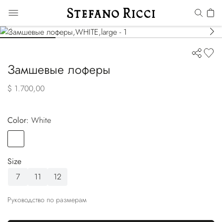
Замшевые лоферы
$ 1.700,00
Color:
white
Color
WHITE
Size
7
11
12
Руководство по размерам