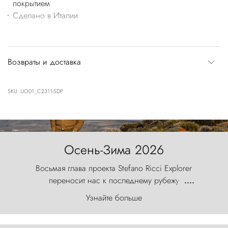
покрытием
Сделано в Италии
Возвраты и доставка
SKU: UO01_C2311-SDP
Осень-Зима 2026
Восьмая глава проекта Stefano Ricci Explorer
переносит нас к последнему рубежу
....
первозданного мира, где ветер с
Узнайте больше
первобытной яростью ваяет ландшафт, а пики
Торрес-дель-Пайне, словно каменные стражи,