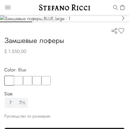
Замшевые лоферы
$ 1.550,00
Color:
blue
Color
BLUE
Color
BROWN
Color
BLACK
Color
BLUE
Color
BEIGE
Size
7
7½
Руководство по размерам