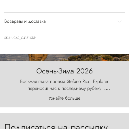
Возвраты и доставка
SKU: UC62_G4181-SDP
Осень-Зима 2026
Восьмая глава проекта Stefano Ricci Explorer
переносит нас к последнему рубежу
....
первозданного мира, где ветер с
Узнайте больше
первобытной яростью ваяет ландшафт, а пики
Торрес-дель-Пайне, словно каменные стражи,
бросают вызов небесам.
Подписаться на рассылку