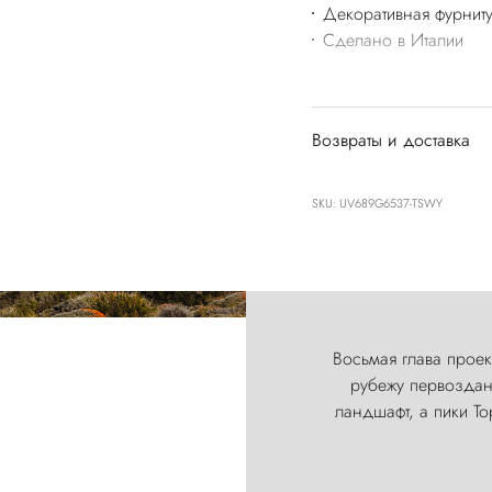
Декоративная фурниту
Сделано в Италии
Возвраты и доставка
SKU: UV689G6537-TSWY
Восьмая глава проект
рубежу первозданн
ландшафт, а пики Т