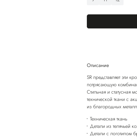
Описание
SR представляет эти к
потрясающую комбинац
Стильная и статусная 
технической ткани с а
из благородных металл
Техническая ткань
Детали из телячьей к
Детали с логотипом 