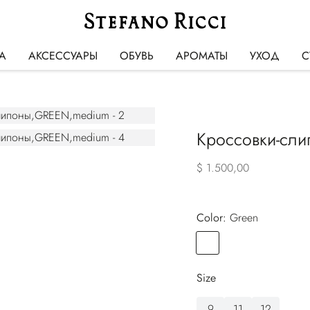
А
АКСЕССУАРЫ
ОБУВЬ
АРОМАТЫ
УХОД
С
Кроссовки-сл
$ 1.500,00
Color:
green
Color
GREEN
Size
9
11
12