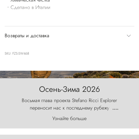
Сделано в Италии
Возвраты и доставка
SKU: FZS-SW468
Осень-Зима 2026
Восьмая глава проекта Stefano Ricci Explorer
переносит нас к последнему рубежу
....
первозданного мира, где ветер с
Узнайте больше
первобытной яростью ваяет ландшафт, а пики
Торрес-дель-Пайне, словно каменные стражи,
бросают вызов небесам.