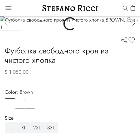
Футболка свободного кроя из
чистого хлопка
$ 1.050,00
Color:
brown
Color
BROWN
Color
BLACK
Color
WHITE
Size
L
XL
2XL
3XL