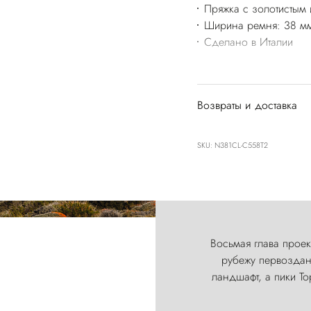
Пряжка с золотистым
Ширина ремня: 38 м
Сделано в Италии
Возвраты и доставка
SKU: N381CL-C558T2
Восьмая глава проект
рубежу первозданн
ландшафт, а пики Т