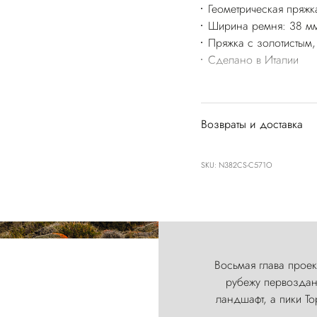
Геометрическая пряжк
Ширина ремня: 38 м
Пряжка с золотистым
Сделано в Италии
Возвраты и доставка
SKU: N382CS-C571O
Восьмая глава проект
рубежу первозданн
ландшафт, а пики Т