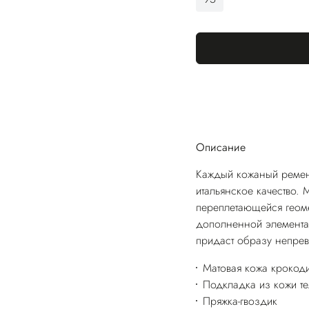
Описание
Каждый кожаный ремен
итальянское качество.
переплетающейся геоме
дополненной элемента
придаст образу непрев
Матовая кожа крокод
Подкладка из кожи те
Пряжка-гвоздик