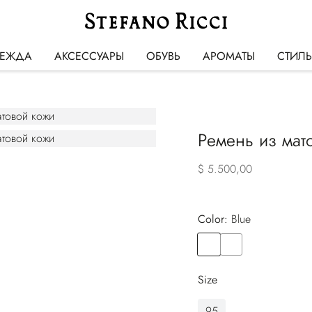
ЕЖДА
АКСЕССУАРЫ
ОБУВЬ
АРОМАТЫ
СТИЛ
Ремень из мат
$ 5.500,00
Color:
blue
Color
BLUE
Color
BLACK
Size
95