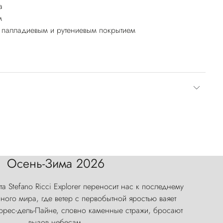
а
м
, палладиевым и рутениевым покрытием
Осень-Зима 2026
а Stefano Ricci Explorer переносит нас к последнему
ого мира, где ветер с первобытной яростью ваяет
оррес-дель-Пайне, словно каменные стражи, бросают
вызов небесам.