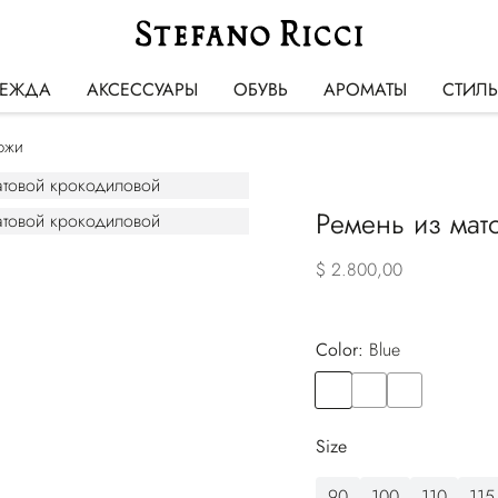
ЕЖДА
АКСЕССУАРЫ
ОБУВЬ
АРОМАТЫ
СТИЛ
ожи
Ремень из мат
$ 2.800,00
Color:
blue
Color
BLUE
Color
RED
Color
ORANGE
Size
90
100
110
115