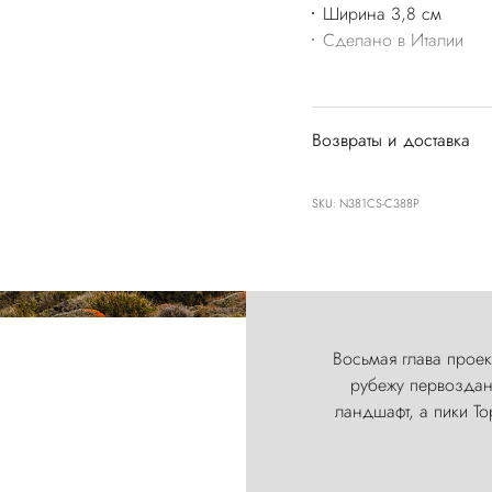
Ширина 3,8 см
Сделано в Италии
Возвраты и доставка
SKU: N381CS-C388P
Восьмая глава проект
рубежу первозданн
ландшафт, а пики Т