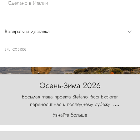
Сделано в Италии
Возвраты и доставка
SKU: CX-51003
Осень-Зима 2026
Восьмая глава проекта Stefano Ricci Explorer
переносит нас к последнему рубежу
....
первозданного мира, где ветер с
Узнайте больше
первобытной яростью ваяет ландшафт, а пики
Торрес-дель-Пайне, словно каменные стражи,
бросают вызов небесам.