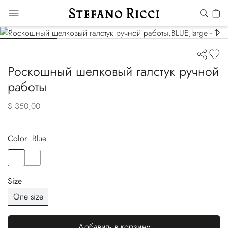
Роскошный шелковый галстук ручной
работы
$ 350,00
Color:
blue
Color
BLUE
Color
VIOLET
Size
One size
Добавить в корзину