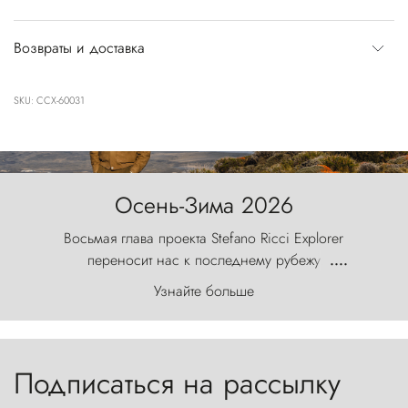
Возвраты и доставка
SKU: CCX-60031
Осень-Зима 2026
Восьмая глава проекта Stefano Ricci Explorer
переносит нас к последнему рубежу
....
первозданного мира, где ветер с
Узнайте больше
первобытной яростью ваяет ландшафт, а пики
Торрес-дель-Пайне, словно каменные стражи,
бросают вызов небесам.
Подписаться на рассылку