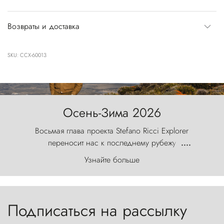
Возвраты и доставка
SKU: CCX-60013
Осень-Зима 2026
Восьмая глава проекта Stefano Ricci Explorer
переносит нас к последнему рубежу
....
первозданного мира, где ветер с
Узнайте больше
первобытной яростью ваяет ландшафт, а пики
Торрес-дель-Пайне, словно каменные стражи,
бросают вызов небесам.
Подписаться на рассылку