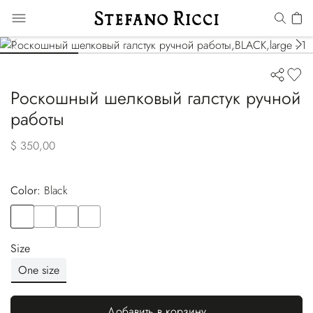
Роскошный шелковый галстук ручной
работы
$ 350,00
Color:
black
Color
BLACK
Color
BLUE
Color
RED
Color
BLUE
Size
One size
Добавить в корзину