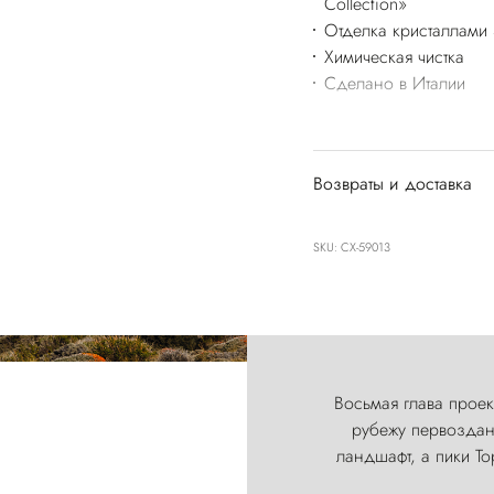
Collection»
Отделка кристаллами 
Химическая чистка
Сделано в Италии
Возвраты и доставка
SKU: CX-59013
Восьмая глава проект
рубежу первозданн
ландшафт, а пики Т