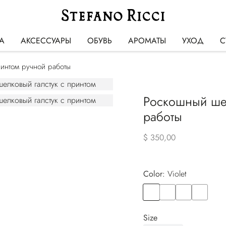
А
АКСЕССУАРЫ
ОБУВЬ
АРОМАТЫ
УХОД
С
ринтом ручной работы
Роскошный шел
работы
$ 350,00
Color:
violet
Color
VIOLET
Color
BLACK
Color
BLACK
Color
BLUE
Size