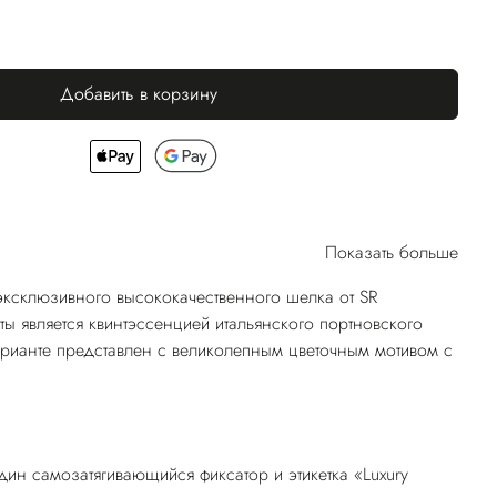
Добавить в корзину
Показать больше
эксклюзивного высококачественного шелка от SR
ты является квинтэссенцией итальянского портновского
арианте представлен с великолепным цветочным мотивом с
ин самозатягивающийся фиксатор и этикетка «Luxury