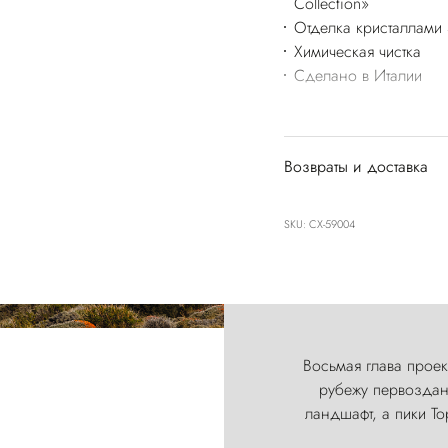
Collection»
Отделка кристаллами 
Химическая чистка
Сделано в Италии
Возвраты и доставка
SKU: CX-59004
Восьмая глава проект
рубежу первозданн
ландшафт, а пики Т