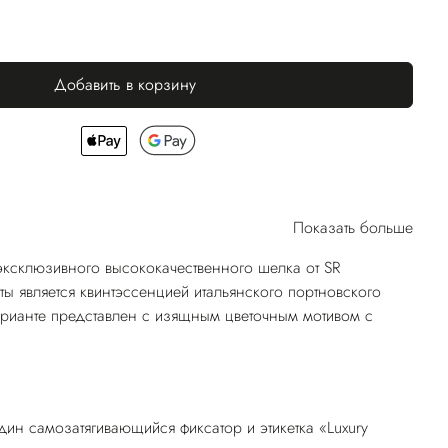
Добавить в корзину
Показать больше
эксклюзивного высококачественного шелка от SR
ты является квинтэссенцией итальянского портновского
арианте представлен с изящным цветочным мотивом с
ин самозатягивающийся фиксатор и этикетка «Luxury