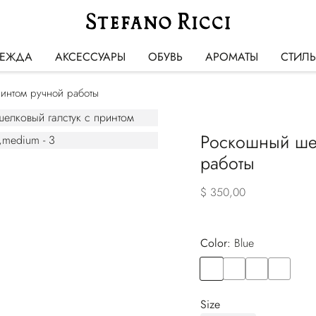
ЕЖДА
АКСЕССУАРЫ
ОБУВЬ
АРОМАТЫ
СТИЛ
ринтом ручной работы
Роскошный шел
работы
$ 350,00
Color:
blue
Color
BLUE
Color
PINK
Color
BLUE
Color
BLUE
Size