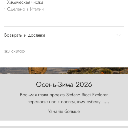
Химическая чистка
Сделано в Италии
Возвраты и доставка
SKU: CX-57000
Осень-Зима 2026
Восьмая глава проекта Stefano Ricci Explorer
переносит нас к последнему рубежу
....
первозданного мира, где ветер с
Узнайте больше
первобытной яростью ваяет ландшафт, а пики
Торрес-дель-Пайне, словно каменные стражи,