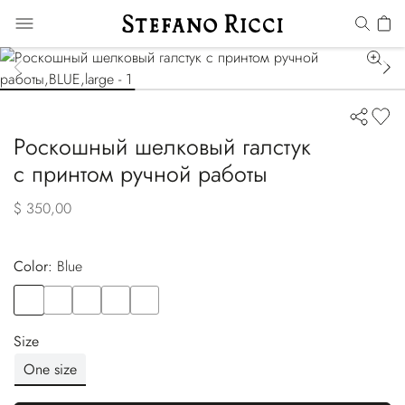
Роскошный шелковый галстук
с принтом ручной работы
$ 350,00
Color:
blue
Color
BLUE
Color
VIOLET
Color
RED
Color
GREEN
Color
BLUE
Size
One size