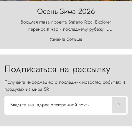
Осень-Зима 2026
Восьмая глава проекта Stefano Ricci Explorer
переносит нас к последнему рубежу
....
первозданного мира, где ветер с
Узнайте больше
первобытной яростью ваяет ландшафт, а пики
Торрес-дель-Пайне, словно каменные стражи,
бросают вызов небесам.
Подписаться на рассылку
Получайте информацию о последних новостях, событиях и
продуктах из мира SR
Введите ваш адрес электронной почты