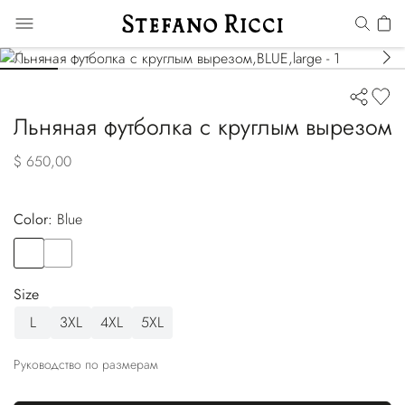
Льняная футболка с круглым вырезом
$ 650,00
Color:
blue
Color
BLUE
Color
BROWN
Size
L
3XL
4XL
5XL
Руководство по размерам