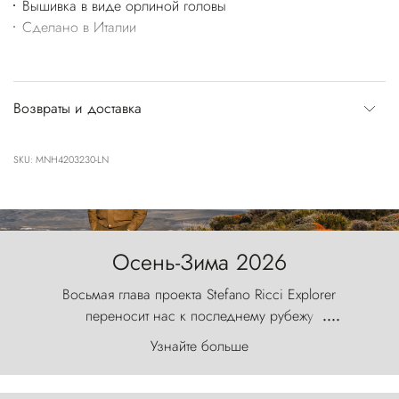
Вышивка в виде орлиной головы
Сделано в Италии
Возвраты и доставка
SKU: MNH4203230-LN
Осень-Зима 2026
Восьмая глава проекта Stefano Ricci Explorer
переносит нас к последнему рубежу
....
первозданного мира, где ветер с
Узнайте больше
первобытной яростью ваяет ландшафт, а пики
Торрес-дель-Пайне, словно каменные стражи,