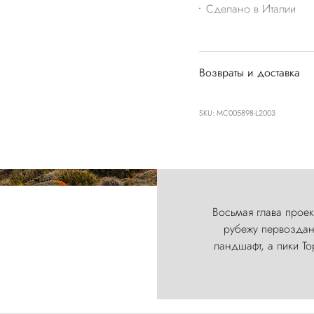
Сделано в Италии
Возвраты и доставка
SKU: MC005898-L2003
Восьмая глава проект
рубежу первозданн
ландшафт, а пики Т