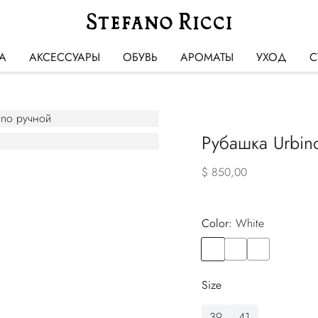
А
АКСЕССУАРЫ
ОБУВЬ
АРОМАТЫ
УХОД
С
Рубашка Urbin
$ 850,00
Color:
white
Color
WHITE
Color
PINK
Color
GREY
Size
39
41