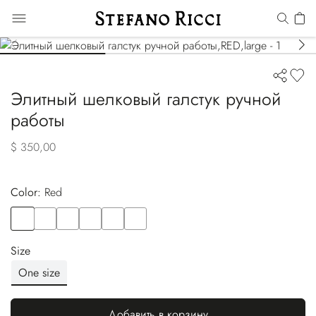
Элитный шелковый галстук ручной
работы
$ 350,00
Color:
red
Color
RED
Color
BLUE
Color
YELLOW
Color
BLUE
Color
GREEN
Color
BLUE
Size
One size
Добавить в корзину