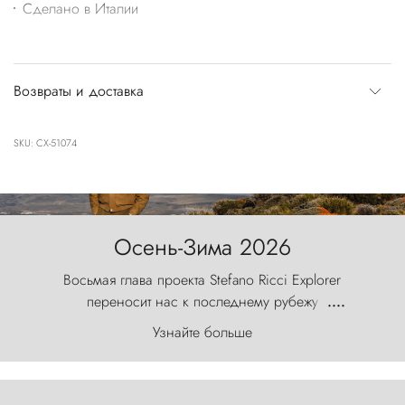
Сделано в Италии
Возвраты и доставка
SKU: CX-51074
Осень-Зима 2026
Восьмая глава проекта Stefano Ricci Explorer
переносит нас к последнему рубежу
....
первозданного мира, где ветер с
Узнайте больше
первобытной яростью ваяет ландшафт, а пики
Торрес-дель-Пайне, словно каменные стражи,
бросают вызов небесам.